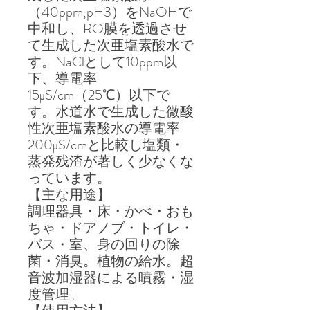
（40ppm,pH3）をNaOHで
中和し、RO膜を透過させ
て生成した次亜塩素酸水で
す。NaClとして10ppm以
下、導電率
15μS/cm（25℃）以下で
す。水道水で生成した微酸
性次亜塩素酸水の導電率
200μS/cmと比較し塩類・
蒸発残渣が著しく少なくな
っています。
【主な用途】
調理器具・床・かべ・おも
ちゃ・ドアノブ・トイレ・
バス・室、身の回りの除
菌・消臭。植物の給水。超
音波加湿器による噴霧・湿
度管理。