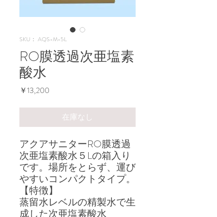
SKU： AQS-M-5L
RO膜透過次亜塩素
酸水
価
￥13,200
格
在庫なし
アクアサニターRO膜透過
次亜塩素酸水５Lの箱入り
です。場所をとらず、運び
やすいコンパクトタイプ。
【特徴】
蒸留水レベルの精製水で生
成した次亜塩素酸水