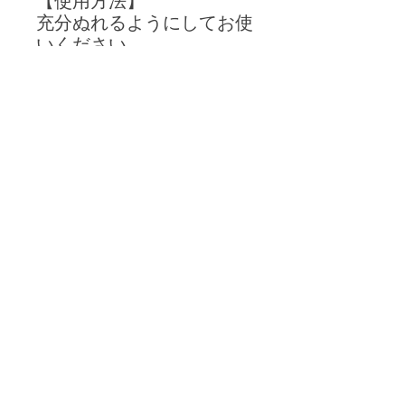
【使用方法】
充分ぬれるようにしてお使
いください。
【ご注意】
飲料用ではありません。
幼児や子どもの手の届かな
い所に保管してください。
加熱や煮沸はしないでくだ
さい。
【製品仕様】
名 称：RO膜透過次亜塩素酸水
【送料・配送方法】
内容量：５L
原 料：希塩酸（次亜塩素酸ナトリウ
送料無料
ム・塩 不使用）
【返金・返品ポリシー】
宅配便または路線便でお届けいたしま
製造法：電気分解
す。
pH ：5.0～6.5
製品発送後のキャンセルはいたしかね
有効塩素濃度：40ppm以上（充填時）
ます。
NaClとして：10ppm以下